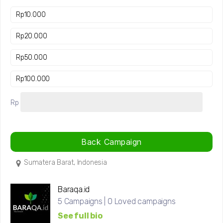
Rp
10.000
Rp
20.000
Rp
50.000
Rp
100.000
Rp
Back Campaign
Sumatera Barat, Indonesia
Baraqa.id
5 Campaigns | 0 Loved campaigns
See full bio