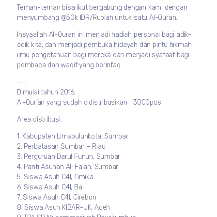
Teman-teman bisa ikut bergabung dengan kami dengan
menyumbang @50k IDR/Rupiah untuk satu Al-Quran.
Insyaallah Al-Quran ini menjadi hadiah personal bagi adik-
adik kita, dan menjadi pembuka hidayah dan pintu hikmah
ilmu pengetahuan bagi mereka dan menjadi syafaat bagi
pembaca dan waqif yang berinfaq.
—–
Dimulai tahun 2016,
Al-Qur’an yang sudah didistribusikan +3000pcs
Area distribusi:
1. Kabupaten Limapuluhkota, Sumbar
2. Perbatasan Sumbar – Riau
3. Perguruan Darul Funun, Sumbar
4. Panti Asuhan Al-Falah, Sumbar
5. Siswa Asuh C4I, Timika
6. Siswa Asuh C4I, Bali
7. Siswa Asuh C4I, Cirebon
8. Siswa Asuh KIBAR-UK, Aceh