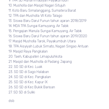
9. TPA SD Muhammadiyah Payakumbuh
10. Musholla dan Masjid Nagari Situjuh
11. Koto Baru Simalanggang, Sumatera Barat
12. TPA dan Musholla VII Koto Talago
13. Siswa Baru Darul Funun tahun ajaran 2018/2019
14. MDA TPA Sungai Kamuyang, Air Tabik
15. Pengajian Manula Sungai Kamuyang, Air Tabik
16. Siswa Baru Darul Funun tahun ajaran 2019/2020
17. Masjid Musholla Tarok, Payakumbuh Utara
18. TPA Aisyiyah Lubuk Simato, Nagari Singao Antuan
19. Masjid Raya Pangkalan
20. Taeh, Kabupaten Limapuluhkota
21. Masjid dan Musholla di Padang Japang
22. SD SD di Kec. Luak
23. SD SD di Sago Halaban
24. SD SD di Kec. Pangkalan
25. SD SD di Kec. Kapur IX
26. SD SD di Kec Bukik Barisan
27. SD SD di Suliki
dsb