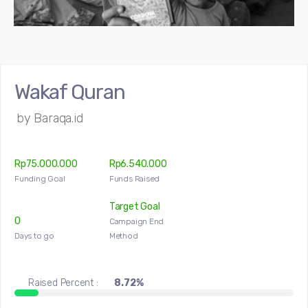
Wakaf Quran
by
Baraqa.id
Rp
75.000.000
Rp
6.540.000
Funding Goal
Funds Raised
Target Goal
0
Campaign End
Days to go
Method
Raised Percent :
8.72%