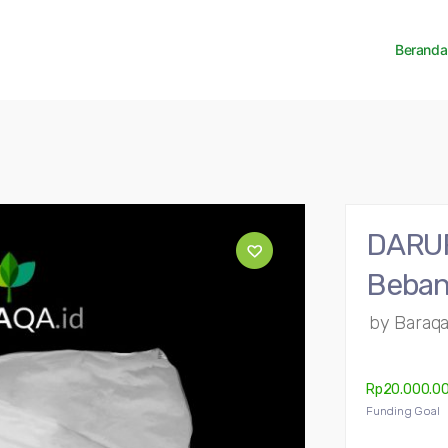
Beranda
DARUR
Beban
by
Baraqa
Rp
20.000.0
Funding Goal