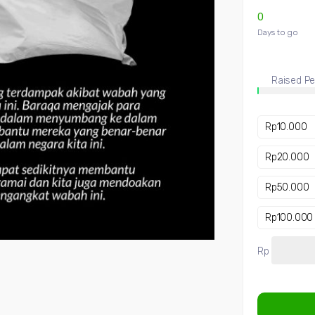
0
Days to go
Raised Pe
Rp
10.000
Rp
20.000
Rp
50.000
Rp
100.000
Rp