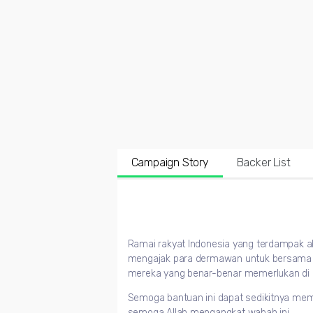
Campaign Story
Backer List
Ramai rakyat Indonesia yang terdampak ak
mengajak para dermawan untuk bersama
mereka yang benar-benar memerlukan di da
Semoga bantuan ini dapat sedikitnya me
semoga Allah mengangkat wabah ini.