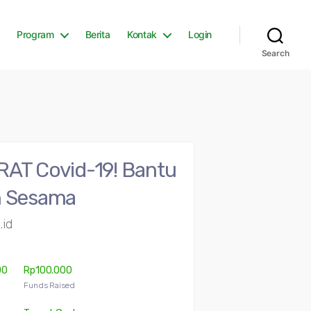
Program
Berita
Kontak
Login
Search
AT Covid-19! Bantu
 Sesama
.id
00
Rp
100.000
Funds Raised