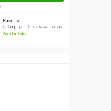
a
Baraqa.id
5 Campaigns | 0 Loved campaigns
See full bio