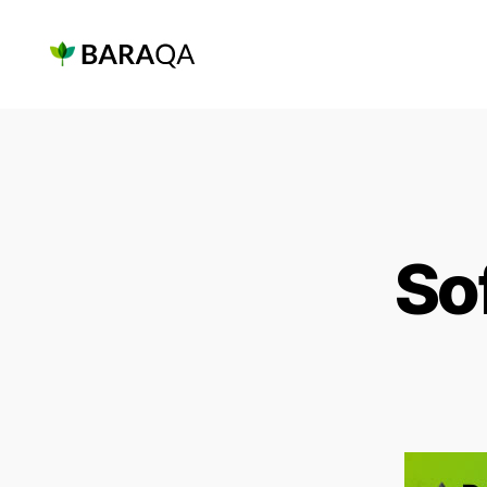
Baraqa.id
So